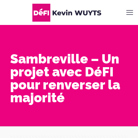
Sambreville – Un
projet avec DéFI
pour renverser la
majorité